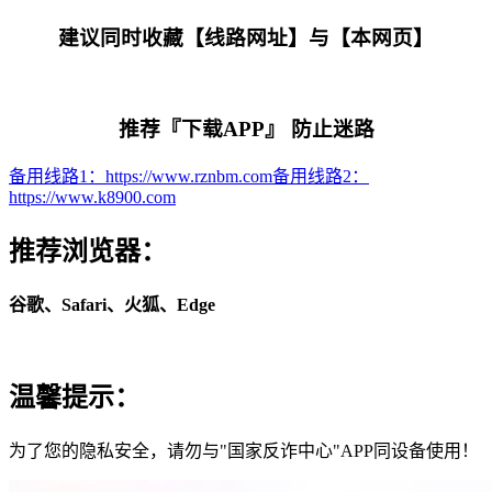
建议同时收藏【线路网址】与【本网页】
推荐『下载APP』 防止迷路
备用线路
1
：
https://www.rznbm.com
备用线路
2
：
https://www.k8900.com
推荐浏览器：
谷歌、Safari、火狐、Edge
温馨提示：
为了您的隐私安全，请勿与"国家反诈中心"APP同设备使用！