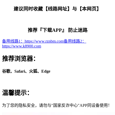
建议同时收藏【线路网址】与【本网页】
推荐『下载APP』 防止迷路
备用线路
1
：
https://www.rznbm.com
备用线路
2
：
https://www.k8900.com
推荐浏览器：
谷歌、Safari、火狐、Edge
温馨提示：
为了您的隐私安全，请勿与"国家反诈中心"APP同设备使用！