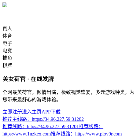
真人
体育
电子
电竞
捕鱼
棋牌
美女荷官 · 在线发牌
全网最美荷官，倾情出演，极致视觉盛宴，多元游戏种类，为
您带来最舒心的游戏体验。
立即注册
进入主页
APP下载
推荐主线路：
https://34.96.227.59:31202
推荐线路：
https://34.96.227.59:31201
推荐线路：
https://www.1nzkex.com
推荐线路：
https://www.plov9r.com