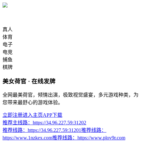
真人
体育
电子
电竞
捕鱼
棋牌
美女荷官 · 在线发牌
全网最美荷官，倾情出演，极致视觉盛宴，多元游戏种类，为
您带来最舒心的游戏体验。
立即注册
进入主页
APP下载
推荐主线路：
https://34.96.227.59:31202
推荐线路：
https://34.96.227.59:31201
推荐线路：
https://www.1nzkex.com
推荐线路：
https://www.plov9r.com