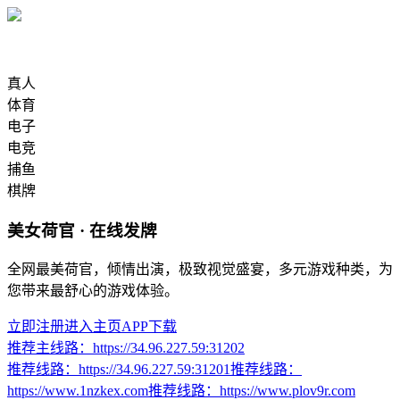
真人
体育
电子
电竞
捕鱼
棋牌
美女荷官 · 在线发牌
全网最美荷官，倾情出演，极致视觉盛宴，多元游戏种类，为
您带来最舒心的游戏体验。
立即注册
进入主页
APP下载
推荐主线路：
https://34.96.227.59:31202
推荐线路：
https://34.96.227.59:31201
推荐线路：
https://www.1nzkex.com
推荐线路：
https://www.plov9r.com