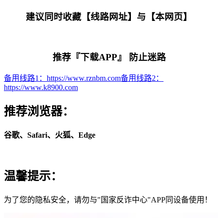
建议同时收藏【线路网址】与【本网页】
推荐『下载APP』 防止迷路
备用线路
1
：
https://www.rznbm.com
备用线路
2
：
https://www.k8900.com
推荐浏览器：
谷歌、Safari、火狐、Edge
温馨提示：
为了您的隐私安全，请勿与"国家反诈中心"APP同设备使用！