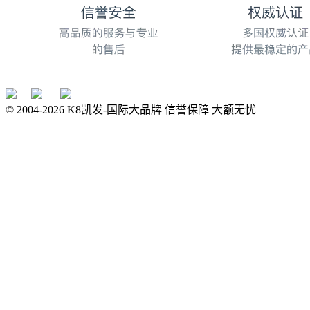
© 2004-
2026
K8凯发-国际大品牌 信誉保障 大额无忧