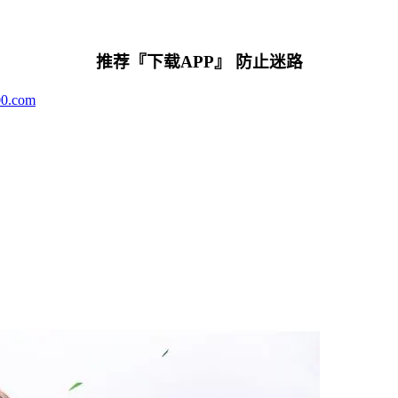
推荐『下载APP』 防止迷路
00.com