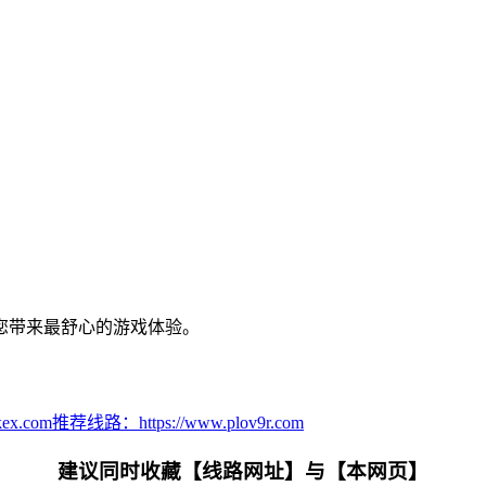
您带来最舒心的游戏体验。
kex.com
推荐线路：
https://www.plov9r.com
建议同时收藏【线路网址】与【本网页】