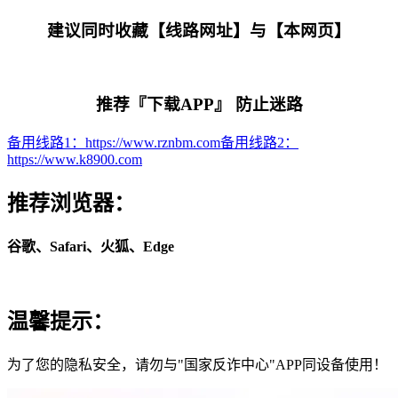
建议同时收藏【线路网址】与【本网页】
推荐『下载APP』 防止迷路
备用线路
1
：
https://www.rznbm.com
备用线路
2
：
https://www.k8900.com
推荐浏览器：
谷歌、Safari、火狐、Edge
温馨提示：
为了您的隐私安全，请勿与"国家反诈中心"APP同设备使用！