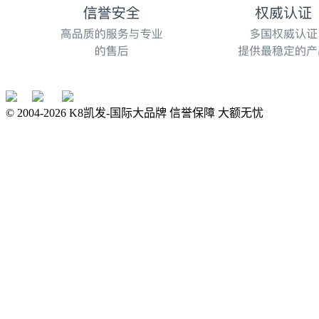
© 2004-
2026
K8凯发-国际大品牌 信誉保障 大额无忧