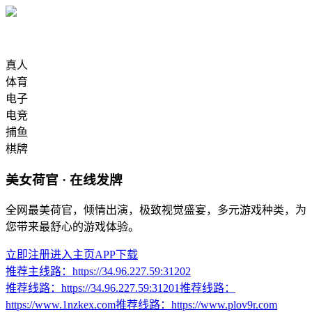
真人
体育
电子
电竞
捕鱼
棋牌
美女荷官 · 在线发牌
全网最美荷官，倾情出演，极致视觉盛宴，多元游戏种类，为
您带来最舒心的游戏体验。
立即注册
进入主页
APP下载
推荐主线路：
https://34.96.227.59:31202
推荐线路：
https://34.96.227.59:31201
推荐线路：
https://www.1nzkex.com
推荐线路：
https://www.plov9r.com