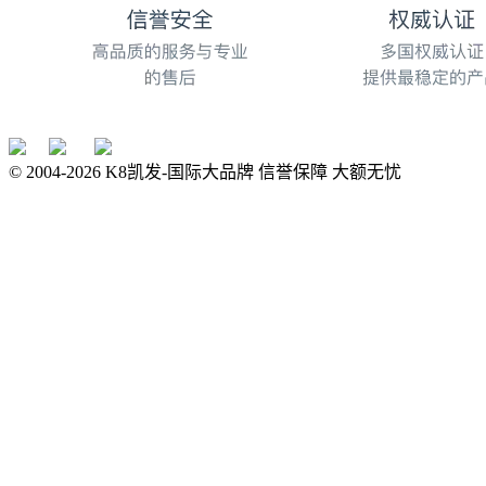
© 2004-
2026
K8凯发-国际大品牌 信誉保障 大额无忧